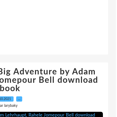
 Big Adventure by Adam
Jomepour Bell download
book
10.2021
…
ar larybaky