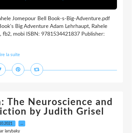
ahele Jomepour Bell Book-s-Big-Adventure.pdf
Book's Big Adventure Adam Lehrhaupt, Rahele
b, fb2, mobi ISBN: 9781534421837 Publisher:
ire la suite
: The Neuroscience and
ction by Judith Grisel
10.2021
…
ar larybaky