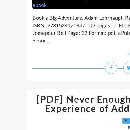
Book's Big Adventure. Adam Lehrhaupt, R
ISBN: 9781534421837 | 32 pages | 1 Mb 
Jomepour Bell Page: 32 Format: pdf, ePu
Simon...
L
[PDF] Never Enough
Experience of Addi
20.
P